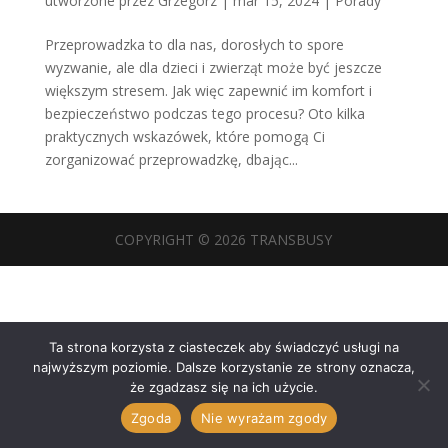
utworzone przez
Grzegorz
|
mar 15, 2024
|
Porady
Przeprowadzka to dla nas, dorosłych to spore
wyzwanie, ale dla dzieci i zwierząt może być jeszcze
większym stresem. Jak więc zapewnić im komfort i
bezpieczeństwo podczas tego procesu? Oto kilka
praktycznych wskazówek, które pomogą Ci
zorganizować przeprowadzkę, dbając...
COPYRIGHT © 2026 TRANSBUSY
Ta strona korzysta z ciasteczek aby świadczyć usługi na
najwyższym poziomie. Dalsze korzystanie ze strony oznacza,
że zgadzasz się na ich użycie.
Zgoda
Nie wyrażam zgody