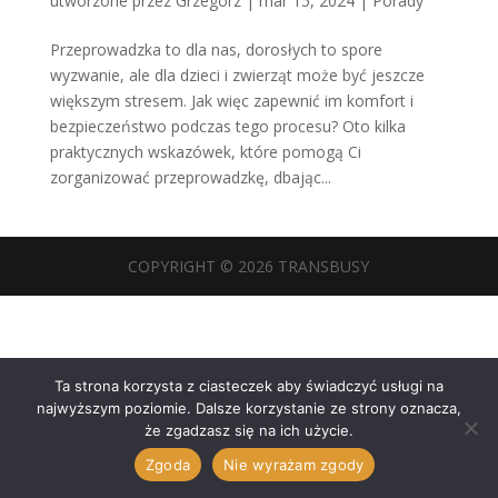
utworzone przez
Grzegorz
|
mar 15, 2024
|
Porady
Przeprowadzka to dla nas, dorosłych to spore
wyzwanie, ale dla dzieci i zwierząt może być jeszcze
większym stresem. Jak więc zapewnić im komfort i
bezpieczeństwo podczas tego procesu? Oto kilka
praktycznych wskazówek, które pomogą Ci
zorganizować przeprowadzkę, dbając...
COPYRIGHT © 2026 TRANSBUSY
Ta strona korzysta z ciasteczek aby świadczyć usługi na
najwyższym poziomie. Dalsze korzystanie ze strony oznacza,
że zgadzasz się na ich użycie.
Zgoda
Nie wyrażam zgody